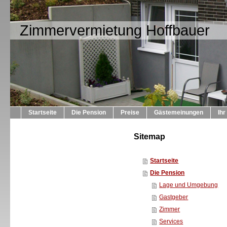
Zimmervermietung Hoffbauer
Startseite
Die Pension
Preise
Gästemeinungen
Ihr
Sitemap
Startseite
Die Pension
Lage und Umgebung
Gastgeber
Zimmer
Services